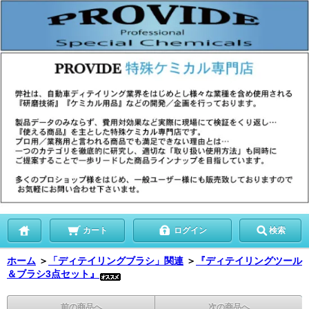
カート
ログイン
検索
ホーム
＞
「ディテイリングブラシ」関連
＞
『ディテイリングツール
＆ブラシ3点セット』
前の商品へ
次の商品へ