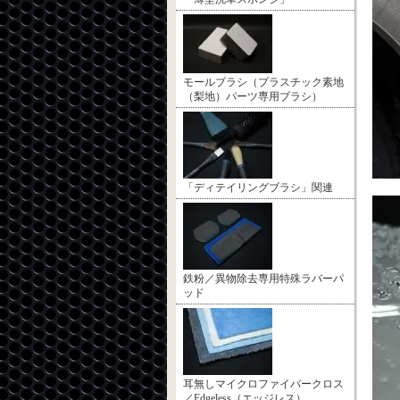
モールブラシ（プラスチック素地
（梨地）パーツ専用ブラシ）
「ディテイリングブラシ」関連
鉄粉／異物除去専用特殊ラバーパ
ッド
耳無しマイクロファイバークロス
／Edgeless（エッジレス）