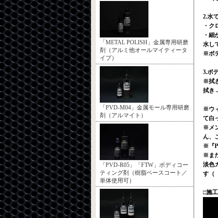
2.
・ク
・細
「METAL POLISH」金属専用研磨
水し
剤（アルミ他オールマイティータ
※ボ
イプ）
3.
※拭
拭き
「PVD-M04」金属モール専用研磨
※ウ
剤（アルマイト）
て白
※メ
ん、
※『
※ま
淡色
「PVD-R05」「FTW」ボディコー
ティング剤（樹脂ベースコート／
す（
単体使用可）
□施