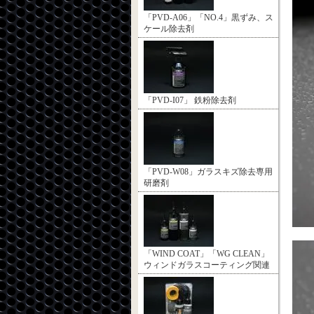
「PVD-A06」「NO.4」黒ずみ、ス
ケール除去剤
「PVD-I07」 鉄粉除去剤
「PVD-W08」ガラスキズ除去専用
研磨剤
「WIND COAT」「WG CLEAN」
ウィンドガラスコーティング関連