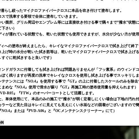
水で濡らし絞ったマイクロファイバークロスに本品を吹き付けて塗布します。
ロスで洗車する要領で全体に塗布していきます。
かい箇所、グリル周辺やエンブレム等には直接吹き付ける事で隅々まで”撥水”状態
て下さい）
ディが濡れている状態でも、乾いた状態でも使用できますが、水分が少ない方が使
ボディへの塗布が終えましたら、キレイなマイクロファイバークロスで拭き上げて終了
き上げ時の水分が乾いた拭き筋等は、乾いたマイクロファイバークロスで拭き上げ
→すぐに乾拭きすると良いです）
ィンドガラスに付着しても拭き上げれば問題ありませんが「フッ素系」のウィンド
っぽく残りますが再度の洗車でキレイなクロスを使用し拭き上げる事でスッキリし
ンテナンスには『NO.4』を使用する事で『GT』の上に付着したスケールのみを除
こまめな『NO.4』使用で滑水が蘇り『GT』再施工時の塗布使用量を抑えられます）
PVD-R05』『FTW』のオーバーコートとして活躍します。
た、単体使用にて、本品のみの施工で”撥水”が弱く定着しにくい場合は下地の汚れ
カラーなど見た目はキレイに見えても見えにくい水垢などの固着がございますので
『NO.4』または『PVD-A06』と『OCメンテナンスクリーナー』にて）
工例