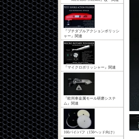
『プチダブルアクションポリッシ
ャー』関連
『マイクロポリッシャー』関連
『欧州車金属モール研磨システ
ム』関連
160パイ/バフ（150ヘッド向け）