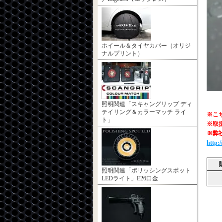
ホイール＆タイヤカバー（オリジ
ナルプリント）
照明関連「スキャングリップ ディ
テイリング＆カラーマッチ ライ
※こ
ト」
※取
※弊
http:
照明関連「ポリッシングスポット
LEDライト」E26口金