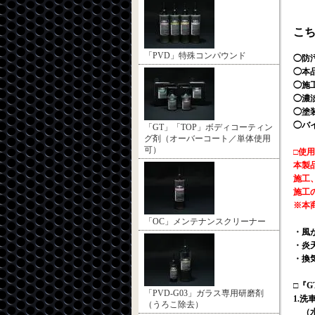
こち
「PVD」特殊コンパウンド
◯防
◯本
◯施
◯濃
◯塗
◯バ
「GT」「TOP」ボディコーティン
グ剤（オーバーコート／単体使用
可）
□使
本製
施工
施工
※本
「OC」メンテナンスクリーナー
・風
・炎
・換
□『
「PVD-G03」ガラス専用研磨剤
1.
（うろこ除去）
（水