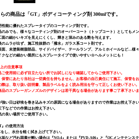
らの商品は「GT」ボディコーティング剤 300mlです。
汚性能に優れたスプレータイプのコーティング剤です。
品のみでも、様々なコーティング剤のオーバーコート（トップコート）としてもメ
工面の細かいキズを見えにくくし、輝きと深みのある艶を与えます。
淡のムラが出ず、施工性抜群の「撥水」ガラス系コート剤です。
装面、未塗装樹脂部品、サイドバイザー、テールランプ、アルミホイールなど…様
イクなどの細かい箇所にもスプレータイプで使いやすい☆ヘルメットにも！
用上の注意事項
品ご使用前に必ず目立たない所でお試しになり確認してからご使用下さい。
、保管にあたり当社は一切責任を持ちません、お客様の自己責任にて施工、保管を
の際は、取り扱い説明書、製品ラベルをよく読み用法を守って正しくお使い下さい
商品のスプレーガンノズルのデザインは若干異なる場合があります事ご了承下さい
が強い日は砂埃を巻き込みキズの原因になる場合がありますので作業はお控え下さ
天下などでの作業はお控え下さい。
気の良い場所でご使用下さい。
GT』の使用方法
洗車をし、水分を軽く拭き上げて下さい。
垢など汚れ固着が酷い場合は『NO.4』または『PVD-A06』と『OCメンテナン