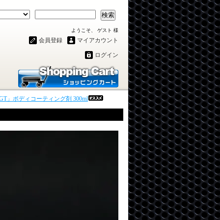
検索
ようこそ、 ゲスト 様
会員登録
マイアカウント
ログイン
GT」ボディコーティング剤 300ml