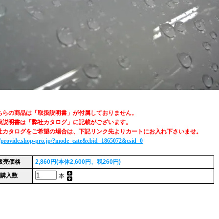
ちらの商品は「取扱説明書」が付属しておりません。
扱説明書は「弊社カタログ」に記載がございます。
社カタログをご希望の場合は、下記リンク先よりカートにお入れ下さいませ。
//provide.shop-pro.jp/?mode=cate&cbid=1865072&csid=0
販売価格
2,860円(本体2,600円、税260円)
購入数
本