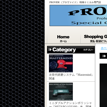
PROVIDE（プロヴァイド） 特殊ケミカル専門店
ホー
次世代研磨システム『Mastermind』
関連
ミニダブルアクションポリッシャ
ー『METABO SXE400』改 関連