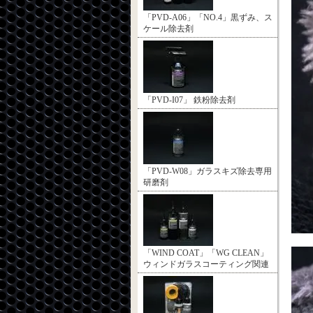
「PVD-A06」「NO.4」黒ずみ、ス
ケール除去剤
「PVD-I07」 鉄粉除去剤
「PVD-W08」ガラスキズ除去専用
研磨剤
「WIND COAT」「WG CLEAN」
ウィンドガラスコーティング関連