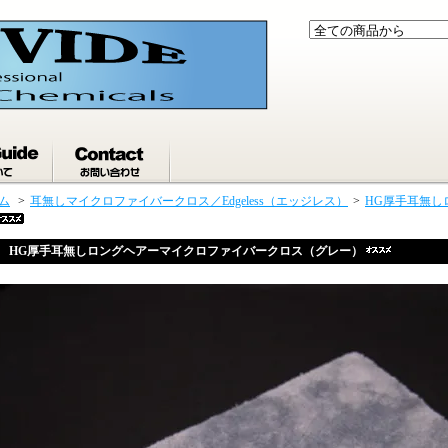
ム
>
耳無しマイクロファイバークロス／Edgeless（エッジレス）
>
HG厚手耳無し
HG厚手耳無しロングヘアーマイクロファイバークロス（グレー）