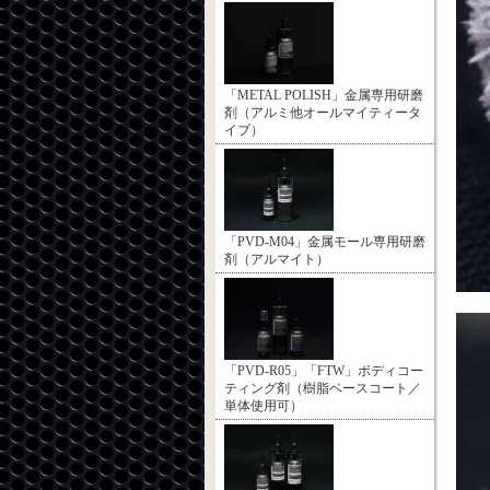
「METAL POLISH」金属専用研磨
剤（アルミ他オールマイティータ
イプ）
「PVD-M04」金属モール専用研磨
剤（アルマイト）
「PVD-R05」「FTW」ボディコー
ティング剤（樹脂ベースコート／
単体使用可）