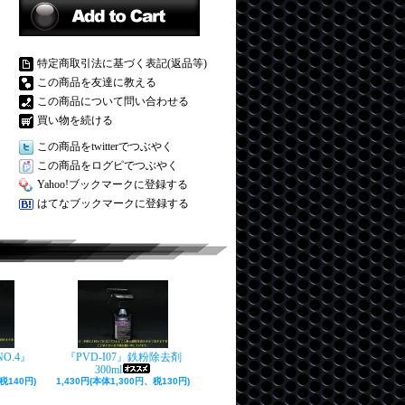
特定商取引法に基づく表記(返品等)
この商品を友達に教える
この商品について問い合わせる
買い物を続ける
この商品をtwitterでつぶやく
この商品をログピでつぶやく
Yahoo!ブックマークに登録する
はてなブックマークに登録する
O.4』
『PVD-I07』鉄粉除去剤
300ml
税140円)
1,430円(本体1,300円、税130円)