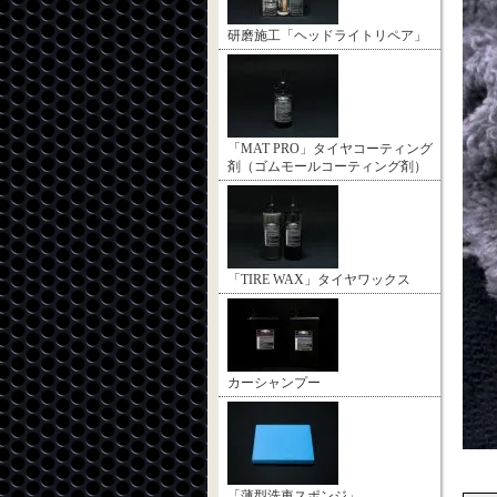
研磨施工「ヘッドライトリペア」
「MAT PRO」タイヤコーティング
剤（ゴムモールコーティング剤）
「TIRE WAX」タイヤワックス
カーシャンプー
「薄型洗車スポンジ」