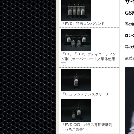
サイ
GS
「PVD」特殊コンパウンド
耳の
ロン
耳の
「GT」「TOP」ボディコーティン
※ボ
グ剤（オーバーコート／単体使用
可）
「OC」メンテナンスクリーナー
「PVD-G03」ガラス専用研磨剤
（うろこ除去）