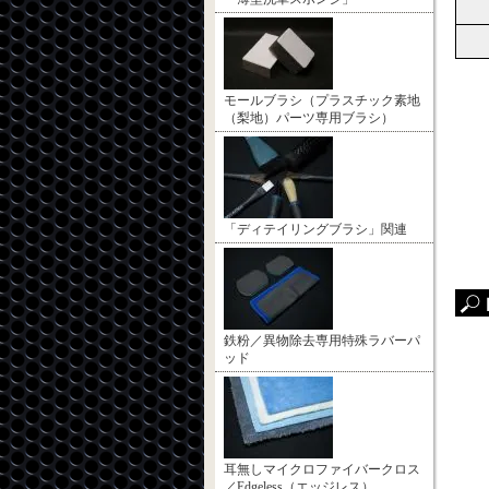
モールブラシ（プラスチック素地
（梨地）パーツ専用ブラシ）
「ディテイリングブラシ」関連
鉄粉／異物除去専用特殊ラバーパ
ッド
耳無しマイクロファイバークロス
／Edgeless（エッジレス）