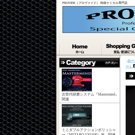
PROVIDE（プロヴァイド） 特殊ケミカル専門店
ホー
ー）
次世代研磨システム『Mastermind』
関連
ミニダブルアクションポリッシャ
ー『METABO SXE400』改 関連