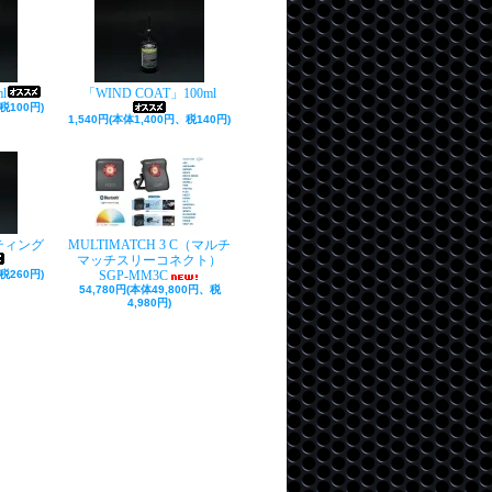
l
「WIND COAT」100ml
税100円)
1,540円(本体1,400円、税140円)
ティング
MULTIMATCH 3 C（マルチ
マッチスリーコネクト）
税260円)
SGP-MM3C
54,780円(本体49,800円、税
4,980円)