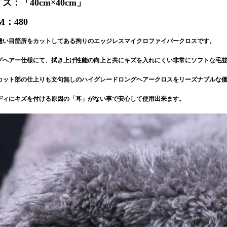
ズ：「40cm×40cm」
M：480
縫い目箇所をカットしてある拘りのエッジレスマイクロファイバークロスです。
グヘアー仕様にて、拭き上げ性能の向上と共にキズを入れにくい非常にソフトな毛
カット部の仕上りも文句無しのハイグレードロングヘアークロスをリーズナブルな
ディにキズを付ける原因の「耳」がない事で安心して使用出来ます。