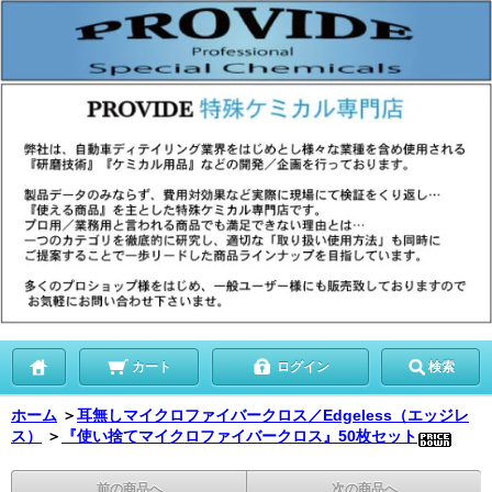
カート
ログイン
検索
ホーム
＞
耳無しマイクロファイバークロス／Edgeless（エッジレ
ス）
＞
『使い捨てマイクロファイバークロス』50枚セット
前の商品へ
次の商品へ