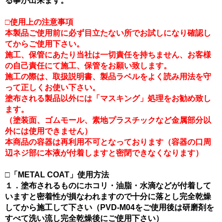
る事が出来ます。
□使用上の注意事項
本製品ご使用前に必ず目立たない所でお試しになり確認し
てからご使用下さい。
施工、保管にあたり当社は一切責任を持ちません、お客様
の自己責任にて施工、保管をお願い致します。
施工の際は、取扱説明書、製品ラベルをよく読み用法を守
って正しくお使い下さい。
塗布される製品以外には「マスキング」処理をお勧め致し
ます。
（塗装面、ゴムモール、素地プラスチックなど金属部分以
外には使用できません）
本商品の容器は再利用不可となっております（容器の口周
辺ネジ部に本液が付着しますと密閉できなくなります）
□「METAL COAT」使用方法
１．塗布されるものにホコリ・油脂・水滴などが付着して
いますと密着性が損なわれますので十分に落とし完全乾燥
してから施工して下さい（PVD-M04をご使用後は研磨剤を
すべて洗い流し完全乾燥後にご使用下さい）