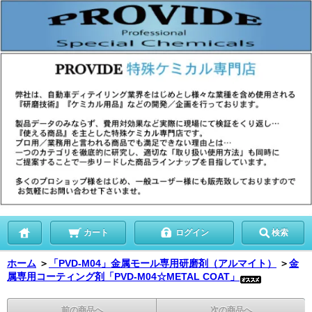
カート
ログイン
検索
ホーム
＞
「PVD-M04」金属モール専用研磨剤（アルマイト）
＞
金
属専用コーティング剤「PVD-M04☆METAL COAT」
前の商品へ
次の商品へ