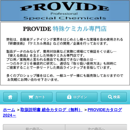
カート
ログイン
検索
ホーム
＞
取扱説明書 総合カタログ（無料）
＞
PROVIDEカタログ
2024～
前の商品へ
次の商品へ