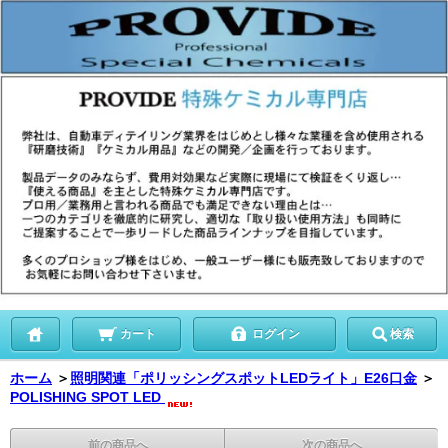
カート
ログイン
検索
ホーム
＞
照明関連「ポリッシングスポットLEDライト」E26口金
＞
POLISHING SPOT LED
前の商品へ
次の商品へ