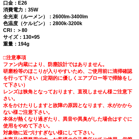
口金：E26
消費電力：35W
全光束（ルーメン）：2600lm-3400lm
色温度（ケルビン）：2800k-3200k
CRI：＞80
サイズ：130×95
重量：194g
□注意事項
ファン内蔵により、防塵設計ではありません。
研磨粉等のほこりが入りやすいため、ご使用前に清掃確認
を行って下さい（定期的に優しくエアブロー等で掃除をし
て下さい）
レンズは狭角となっております、直視しません様ご注意下
さい。
水をかけたりしますと故障の原因となります、水がかから
ない様ご注意下さい。
本体が熱くなり過ぎたり、異音や異臭がした場合はすぐに
使用をやめて下さい。
対象物に近づけすぎない様にして下さい。