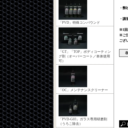
・弊
・講
「PVD」特殊コンパウンド
※1
※ご
ござ
「GT」「TOP」ボディコーティン
グ剤（オーバーコート／単体使用
可）
「OC」メンテナンスクリーナー
「PVD-G03」ガラス専用研磨剤
（うろこ除去）