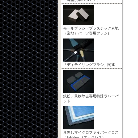
モールブラシ（プラスチック素地
（梨地）パーツ専用ブラシ）
「ディテイリングブラシ」関連
鉄粉／異物除去専用特殊ラバーパ
ッド
耳無しマイクロファイバークロス
／Edgeless（エッジレス）