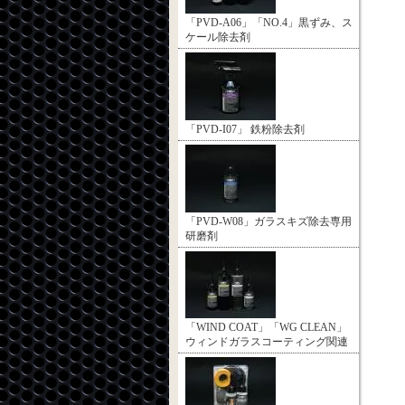
「PVD-A06」「NO.4」黒ずみ、ス
ケール除去剤
「PVD-I07」 鉄粉除去剤
「PVD-W08」ガラスキズ除去専用
研磨剤
「WIND COAT」「WG CLEAN」
ウィンドガラスコーティング関連