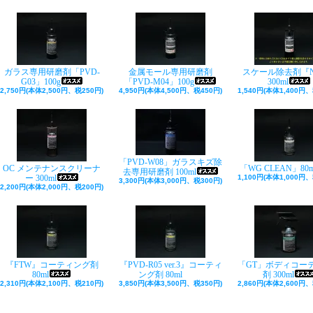
ガラス専用研磨剤「PVD-
金属モール専用研磨剤
スケール除去剤『N
G03」100g
「PVD-M04」100g
300ml
2,750円(本体2,500円、税250円)
4,950円(本体4,500円、税450円)
1,540円(本体1,400円、
「PVD-W08」ガラスキズ除
OC メンテナンスクリーナ
「WG CLEAN」80m
去専用研磨剤 100ml
ー 300ml
1,100円(本体1,000円、
3,300円(本体3,000円、税300円)
2,200円(本体2,000円、税200円)
『FTW』コーティング剤
『PVD-R05 ver.3』コーティ
「GT」ボディコー
80ml
ング剤 80ml
剤 300ml
2,310円(本体2,100円、税210円)
3,850円(本体3,500円、税350円)
2,860円(本体2,600円、