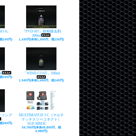
O.4』
『PVD-I07』鉄粉除去剤
300ml
税140円)
1,430円(本体1,300円、税130円)
l
「WIND COAT」100ml
税100円)
1,540円(本体1,400円、税140円)
ティング
MULTIMATCH 3 C（マルチ
マッチスリーコネクト）
税260円)
SGP-MM3C
54,780円(本体49,800円、税
4,980円)