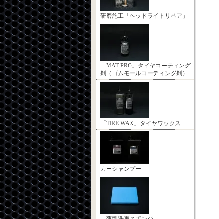
研磨施工「ヘッドライトリペア」
「MAT PRO」タイヤコーティング
剤（ゴムモールコーティング剤）
「TIRE WAX」タイヤワックス
カーシャンプー
「薄型洗車スポンジ」