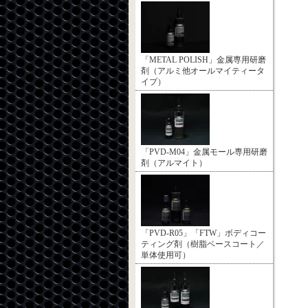
「METAL POLISH」金属専用研磨
剤（アルミ他オールマイティータ
イプ）
「PVD-M04」金属モール専用研磨
剤（アルマイト）
「PVD-R05」「FTW」ボディコー
ティング剤（樹脂ベースコート／
単体使用可）