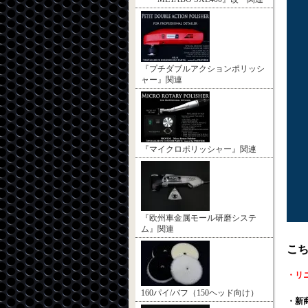
『プチダブルアクションポリッシ
ャー』関連
『マイクロポリッシャー』関連
『欧州車金属モール研磨システ
ム』関連
こち
・リ
160パイ/バフ（150ヘッド向け）
・新