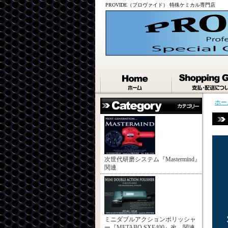
PROVIDE（プロヴァイド） 特殊ケミカル専門店
ホー
次世代研磨システム『Mastermind』
関連
ミニダブルアクションポリッシャ
ー『METABO SXE400』改 関連